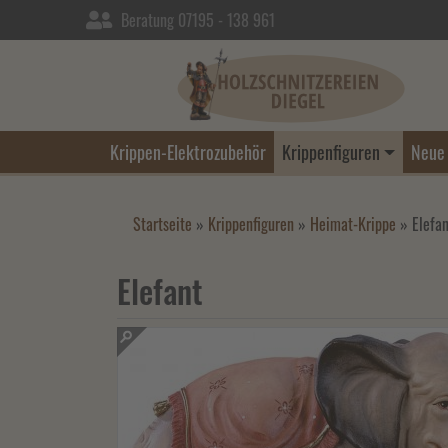
Beratung 07195 - 138 961
Krippen-Elektrozubehör
Krippenfiguren
Neue 
Startseite
»
Krippenfiguren
»
Heimat-Krippe
»
Elefan
Elefant