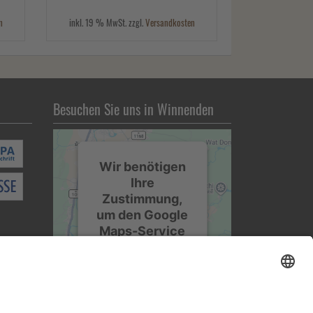
n
inkl. 19 % MwSt. zzgl.
Versandkosten
Besuchen Sie uns in Winnenden
Wir benötigen
Ihre
Zustimmung,
um den Google
Maps-Service
zu laden!
Wir verwenden einen
Service eines
Drittanbieters, um