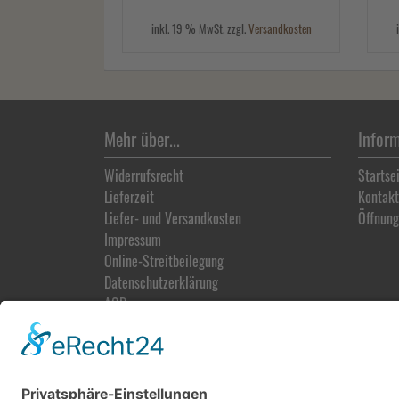
inkl. 19 % MwSt. zzgl.
Versandkosten
Mehr über...
Infor
Widerrufsrecht
Startse
Lieferzeit
Kontakt
Liefer- und Versandkosten
Öffnung
Impressum
Online-Streitbeilegung
Datenschutz­erklärung
AGB
Vertrag widerrufen