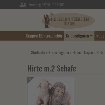
Beratung 07195 - 138 961
Krippen-Elektrozubehör
Krippenfiguren
Neue 
Startseite
»
Krippenfiguren
»
Heimat-Krippe
»
Hirte
Hirte m.2 Schafe