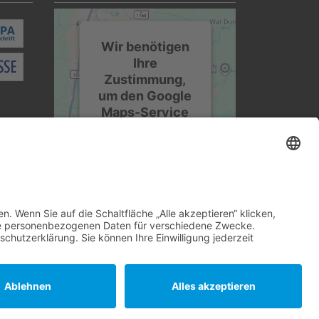
Wir benötigen
Ihre
Zustimmung,
um den Google
Maps-Service
zu laden!
Wir verwenden einen
Service eines
Drittanbieters, um
Karteninhalte
einzubetten. Dieser
Service kann Daten
zu Ihren Aktivitäten
sammeln. Bitte lesen
Sie die Details durch
und stimmen Sie der
Nutzung des
Service zu, um diese