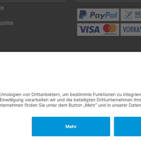
ite
szeiten
Holzschnitzereien Diegel © 2026
|
www.media-creativ-team.de
mod
ified eCommerce Shopsoftware © 2009-2026