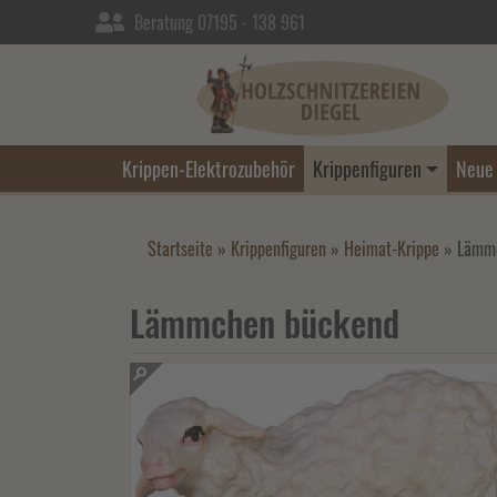
Beratung 07195 - 138 961
Krippen-Elektrozubehör
Krippenfiguren
Neue 
Startseite
»
Krippenfiguren
»
Heimat-Krippe
»
Lämm
Lämmchen bückend