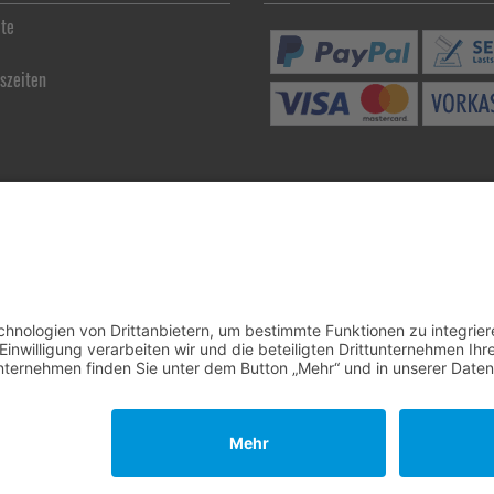
ite
szeiten
Holzschnitzereien Diegel © 2026
|
www.media-creativ-team.de
mod
ified eCommerce Shopsoftware © 2009-2026