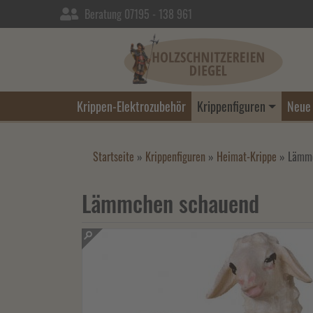
Beratung 07195 - 138 961
Krippen-Elektrozubehör
Krippenfiguren
Neue 
Startseite
»
Krippenfiguren
»
Heimat-Krippe
»
Lämmc
Lämmchen schauend