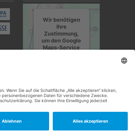
Wir benötigen
Ihre
Zustimmung,
um den Google
Maps-Service
zu laden!
Wir verwenden einen
Service eines
Drittanbieters, um
Karteninhalte
einzubetten. Dieser
Service kann Daten
zu Ihren Aktivitäten
sammeln. Bitte lesen
Sie die Details durch
und stimmen Sie der
Nutzung des
Service zu, um diese