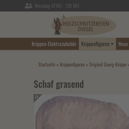
Beratung 07195 - 138 961
Krippen-Elektrozubehör
Krippenfiguren
Neue 
Startseite
»
Krippenfiguren
»
Original Georg-Krippe
Schaf grasend