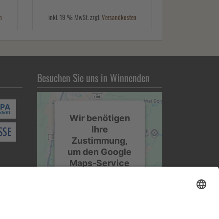
n
inkl. 19 % MwSt. zzgl.
Versandkosten
Besuchen Sie uns in Winnenden
Wir benötigen
Ihre
Zustimmung,
um den Google
Maps-Service
zu laden!
Wir verwenden einen
Service eines
Drittanbieters, um