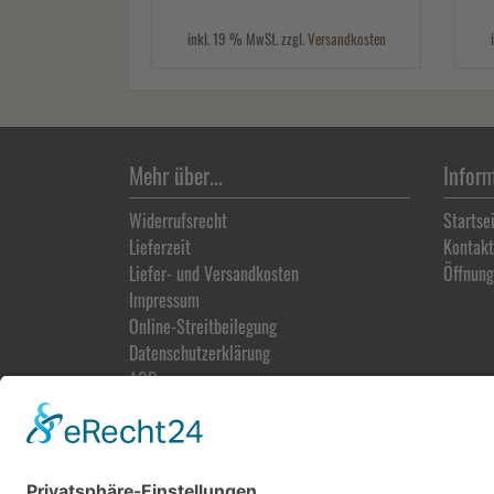
inkl. 19 % MwSt. zzgl.
Versandkosten
Mehr über...
Infor
Widerrufsrecht
Startse
Lieferzeit
Kontakt
Liefer- und Versandkosten
Öffnung
Impressum
Online-Streitbeilegung
Datenschutz­erklärung
AGB
Vertrag widerrufen