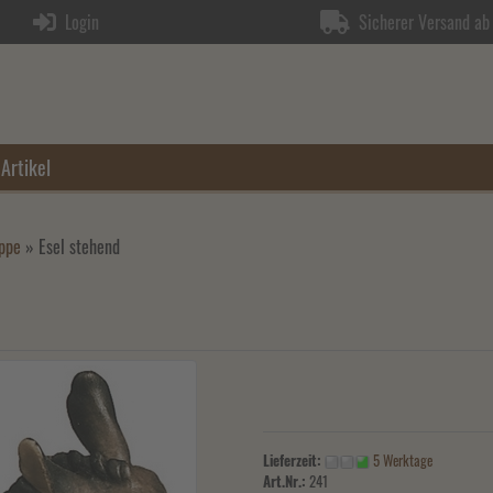
Login
Sicherer Versand ab 
Artikel
ippe
»
Esel stehend
Lieferzeit:
5 Werktage
Art.Nr.:
241