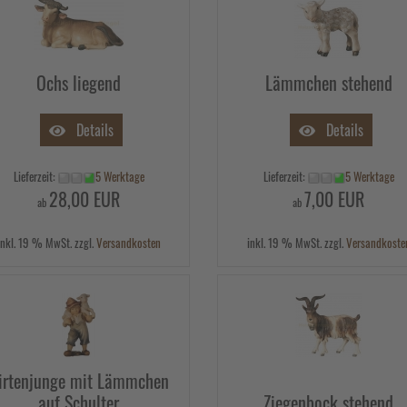
Ochs liegend
Lämmchen stehend
Details
Details
Lieferzeit:
5 Werktage
Lieferzeit:
5 Werktage
28,00 EUR
7,00 EUR
ab
ab
inkl. 19 % MwSt. zzgl.
Versandkosten
inkl. 19 % MwSt. zzgl.
Versandkoste
irtenjunge mit Lämmchen
auf Schulter
Ziegenbock stehend