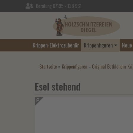
Beratung 07195 - 138 961
Krippen-Elektrozubehör
Krippenfiguren
Neue 
Startseite
»
Krippenfiguren
»
Original Bethlehem-Kr
Esel stehend