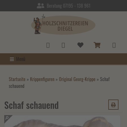
Beratung 07195 - 138 961
Menü
Startseite
»
Krippenfiguren
»
Original Georg-Krippe
»
Schaf
schauend
Schaf schauend