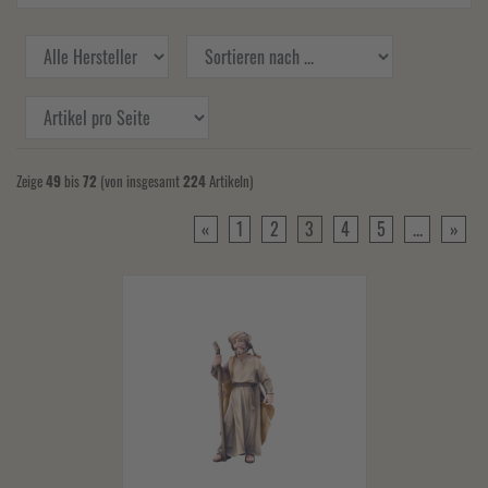
Zeige
49
bis
72
(von insgesamt
224
Artikeln)
«
1
2
3
4
5
...
»